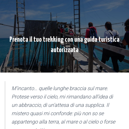
Prenota il tuo trekking con una guida turistica
autorizzata
M’incanto… quelle lunghe braccia sul mare.
Protese verso il cielo, mi rimandano all’idea di
un abbraccio, di un’attesa di una supplica. Il
mistero quasi mi confonde: più non so se
appartengo alla terra, al mare o al cielo o forse